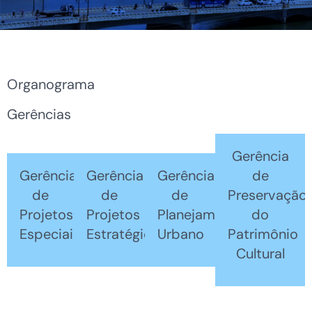
Organograma
Gerências
Gerência
Gerência
Gerência
Gerência
de
de
de
de
Preservação
Projetos
Projetos
Planejamento
do
Especiais
Estratégicos
Urbano
Patrimônio
Cultural