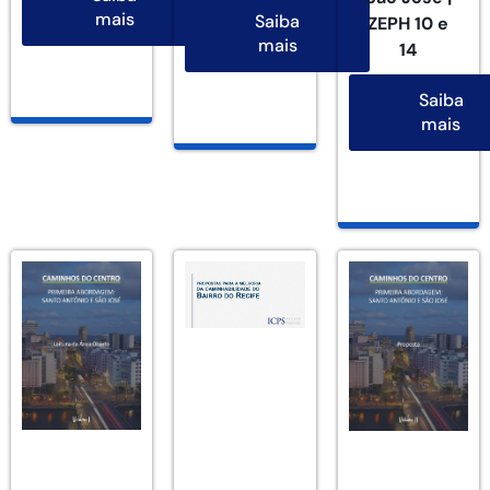
mais
Saiba
ZEPH 10 e
mais
14
Saiba
mais