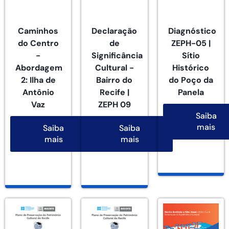
Caminhos
Declaração
Diagnóstico
do Centro
de
ZEPH-05 |
-
Significância
Sítio
Abordagem
Cultural -
Histórico
2: Ilha de
Bairro do
do Poço da
Antônio
Recife |
Panela
Vaz
ZEPH 09
Saiba
mais
Saiba
Saiba
mais
mais