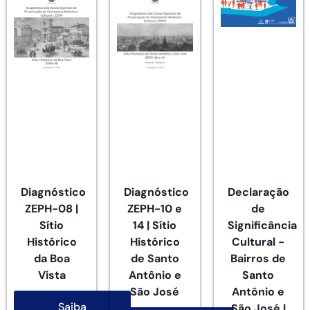
Diagnóstico
Diagnóstico
Declaração
ZEPH-08 |
ZEPH-10 e
de
Sítio
14 | Sítio
Significância
Histórico
Histórico
Cultural -
da Boa
de Santo
Bairros de
Vista
Antônio e
Santo
São José
Antônio e
Saiba
São José |