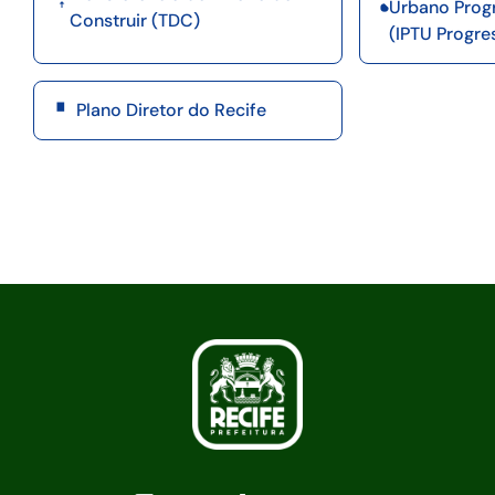
Urbano Prog
Construir (TDC)
(IPTU Progre
Plano Diretor do Recife